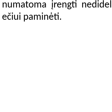
numatoma įrengti nedidelę
ečiui paminėti.