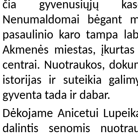
čia gyvenusiųjų kasd
Nenumaldomai bėgant me
pasaulinio karo tampa la
Akmenės miestas, įkurtas
centrai. Nuotraukos, dokum
istorijas ir suteikia gali
gyventa tada ir dabar.
Dėkojame Anicetui Lupeikai
dalintis senomis nuotra