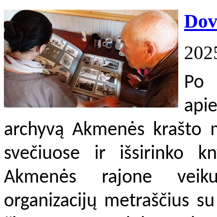
Dov
202
Po 
api
archyvą Akmenės krašto m
svečiuose ir išsirinko k
Akmenės rajone veikus
organizacijų metraščius su