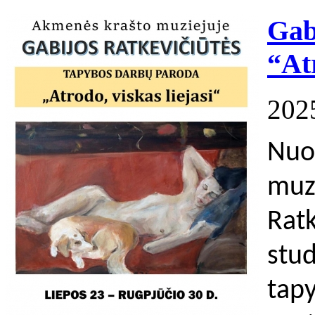
Gab
“Atr
202
Nuo
muz
Ra
stud
tap