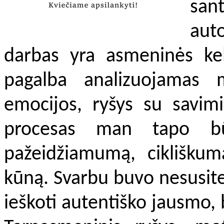
san
aut
darbas yra asmeninės kel
pagalba analizuojamas 
emocijos, ryšys su savimi 
procesas man tapo bū
pažeidžiamumą, cikliškum
kūną. Svarbu buvo nesusitel
ieškoti autentiško jausmo,