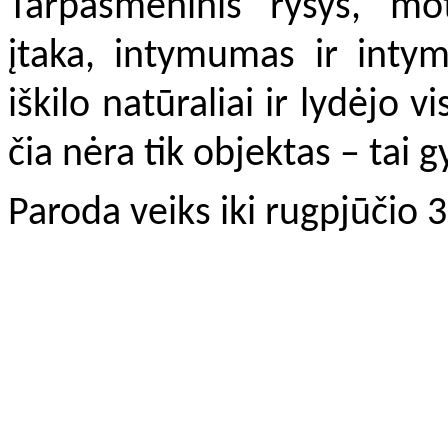
Tarpasmeninis ryšys, mot
įtaka, intymumas ir inty
iškilo natūraliai ir lydėjo
čia nėra tik objektas – tai 
Paroda veiks iki rugpjūčio 3