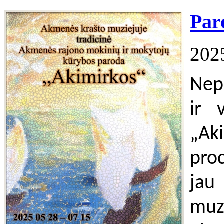
Par
202
Nep
ir 
„Ak
proc
jau
muzi