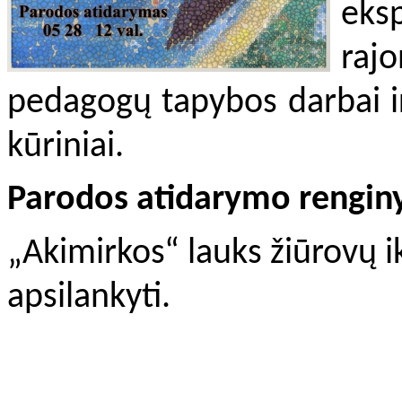
eks
rajo
pedagogų tapybos darbai i
kūriniai.
Parodos atidarymo renginys
„Akimirkos“ lauks žiūrovų i
apsilankyti.