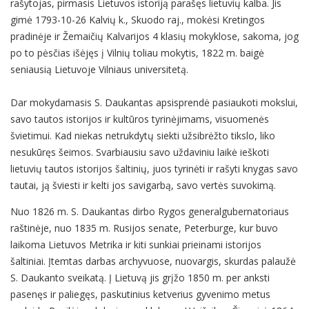
rašytojas, pirmasis Lietuvos istoriją parašęs lietuvių kalba. Jis
gimė 1793-10-26 Kalvių k., Skuodo raj., mokėsi Kretingos
pradinėje ir Žemaičių Kalvarijos 4 klasių mokyklose, sakoma, jog
po to pėsčias išėjęs į Vilnių toliau mokytis, 1822 m. baigė
seniausią Lietuvoje Vilniaus universitetą.
Dar mokydamasis S. Daukantas apsisprendė pasiaukoti mokslui,
savo tautos istorijos ir kultūros tyrinėjimams, visuomenės
švietimui. Kad niekas netrukdytų siekti užsibrėžto tikslo, liko
nesukūręs šeimos. Svarbiausiu savo uždaviniu laikė ieškoti
lietuvių tautos istorijos šaltinių, juos tyrinėti ir rašyti knygas savo
tautai, ją šviesti ir kelti jos savigarbą, savo vertės suvokimą.
Nuo 1826 m. S. Daukantas dirbo Rygos generalgubernatoriaus
raštinėje, nuo 1835 m. Rusijos senate, Peterburge, kur buvo
laikoma Lietuvos Metrika ir kiti sunkiai prieinami istorijos
šaltiniai. Įtemtas darbas archyvuose, nuovargis, skurdas palaužė
S. Daukanto sveikatą. Į Lietuvą jis grįžo 1850 m. per anksti
pasenęs ir paliegęs, paskutinius ketverius gyvenimo metus