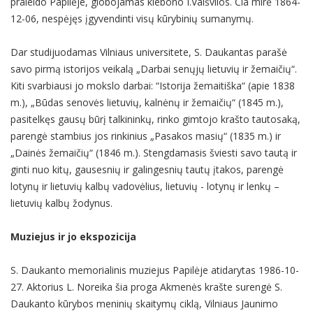
praleido Papilėje, globojamas klebono I.Vaišvilos. Čia mirė 1864-
12-06, nespėjęs įgyvendinti visų kūrybinių sumanymų.
Dar studijuodamas Vilniaus universitete, S. Daukantas parašė
savo pirmą istorijos veikalą „Darbai senųjų lietuvių ir žemaičių“.
Kiti svarbiausi jo mokslo darbai: “Istorija žemaitiška“ (apie 1838
m.), „Būdas senovės lietuvių, kalnėnų ir žemaičių“ (1845 m.),
pasitelkęs gausų būrį talkininkų, rinko gimtojo krašto tautosaką,
parengė stambius jos rinkinius „Pasakos masių“ (1835 m.) ir
„Dainės žemaičių“ (1846 m.). Stengdamasis šviesti savo tautą ir
ginti nuo kitų, gausesnių ir galingesnių tautų įtakos, parengė
lotynų ir lietuvių kalbų vadovėlius, lietuvių - lotynų ir lenkų –
lietuvių kalbų žodynus.
Muziejus ir jo ekspozicija
S. Daukanto memorialinis muziejus Papilėje atidarytas 1986-10-
27. Aktorius L. Noreika šia proga Akmenės krašte surengė S.
Daukanto kūrybos meninių skaitymų ciklą, Vilniaus Jaunimo