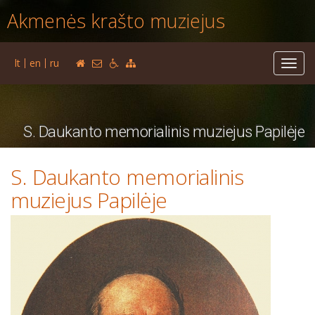
Akmenės krašto muziejus
lt
en
ru
Toggl
navig
S. Daukanto memorialinis muziejus Papilėje
S. Daukanto memorialinis
muziejus Papilėje