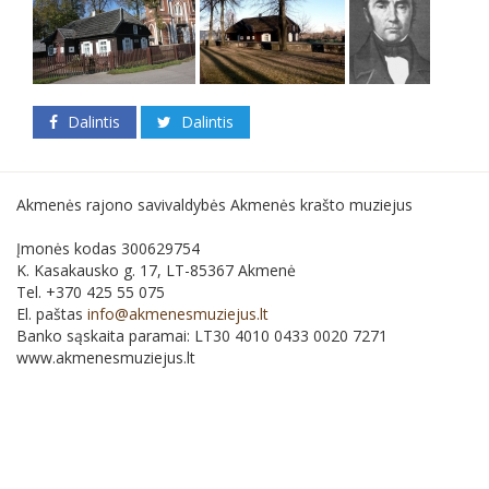
Dalintis
Dalintis
Akmenės rajono savivaldybės Akmenės krašto muziejus
Įmonės kodas 300629754
K. Kasakausko g. 17, LT-85367 Akmenė
Tel. +370 425 55 075
El. paštas
info@akmenesmuziejus.lt
Banko sąskaita paramai: LT30 4010 0433 0020 7271
www.akmenesmuziejus.lt