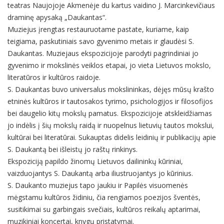
teatras Naujojoje Akmenėje du kartus vaidino J. Marcinkevičiaus
draminę apysaką „Daukantas“.
Muziejus įrengtas restauruotame pastate, kuriame, kaip
teigiama, paskutiniais savo gyvenimo metais ir glaudėsi S.
Daukantas. Muziejaus ekspozicijoje parodyti pagrindiniai jo
gyvenimo ir mokslinės veiklos etapai, jo vieta Lietuvos mokslo,
literatūros ir kultūros raidoje.
S. Daukantas buvo universalus mokslininkas, dėjęs mūsų krašto
etninės kultūros ir tautosakos tyrimo, psichologijos ir filosofijos
bei daugelio kitų mokslų pamatus. Ekspozicijoje atskleidžiamas
jo indėlis į šių mokslų raidą ir nuopelnus lietuvių tautos mokslui,
kultūrai bei literatūrai. Sukauptas didelis leidinių ir publikacijų apie
S. Daukantą bei išleistų jo raštų rinkinys.
Ekspoziciją papildo žinomų Lietuvos dailininkų kūriniai,
vaizduojantys S. Daukantą arba iliustruojantys jo kūrinius.
S. Daukanto muziejus tapo jaukiu ir Papilės visuomenės
mėgstamu kultūros židiniu, čia rengiamos poezijos šventės,
susitikimai su garbingais svečiais, kultūros reikalų aptarimai,
muzikiniai koncertai, knygų pristatymai.