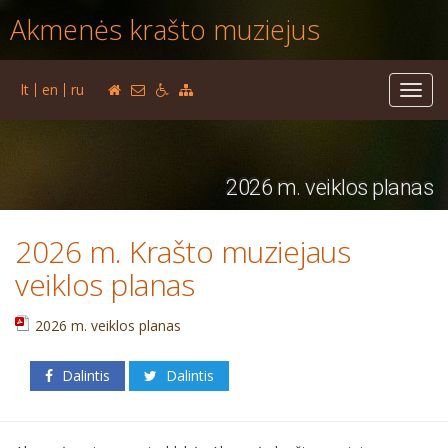
Akmenės krašto muziejus
lt
en
ru
Toggl
navig
2026 m. veiklos planas
2026 m. Krašto muziejaus
veiklos planas
2026 m. veiklos planas
Dalintis
Dalintis