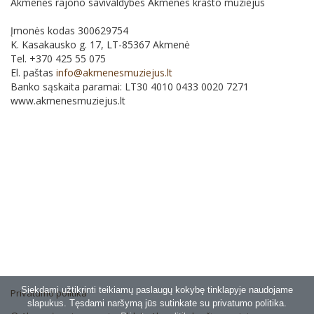
Akmenės rajono savivaldybės Akmenės krašto muziejus
Įmonės kodas 300629754
K. Kasakausko g. 17, LT-85367 Akmenė
Tel. +370 425 55 075
El. paštas
info@akmenesmuziejus.lt
Banko sąskaita paramai: LT30 4010 0433 0020 7271
www.akmenesmuziejus.lt
Siekdami užtikrinti teikiamų paslaugų kokybę tinklapyje naudojame
Privatumo politika
slapukus. Tęsdami naršymą jūs sutinkate su privatumo politika.