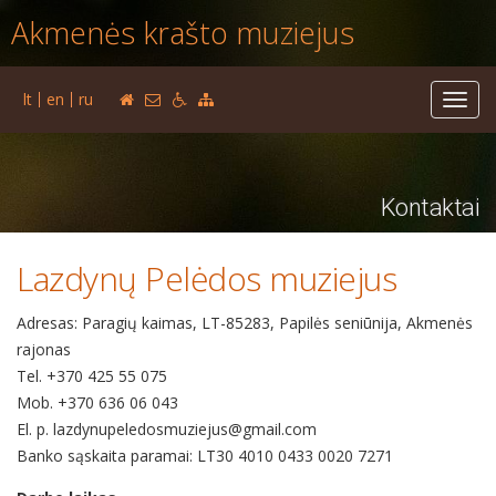
Akmenės krašto muziejus
lt
en
ru
Toggl
navig
Kontaktai
Lazdynų Pelėdos muziejus
Adresas: Paragių kaimas, LT-85283, Papilės seniūnija, Akmenės
rajonas
Tel. +370 425 55 075
Mob. +370 636 06 043
El. p. lazdynupeledosmuziejus@gmail.com
Banko sąskaita paramai: LT30 4010 0433 0020 7271