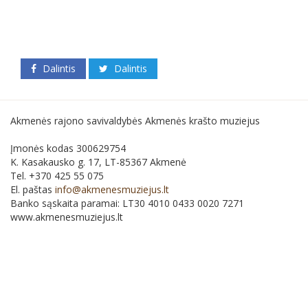
Dalintis
Dalintis
Akmenės rajono savivaldybės Akmenės krašto muziejus
Įmonės kodas 300629754
K. Kasakausko g. 17, LT-85367 Akmenė
Tel. +370 425 55 075
El. paštas
info@akmenesmuziejus.lt
Banko sąskaita paramai: LT30 4010 0433 0020 7271
www.akmenesmuziejus.lt