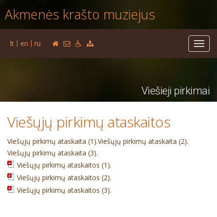
Akmenės krašto muziejus
lt
en
ru
Toggl
navig
Viešieji pirkimai
Viešųjų pirkimų ataskaitos
Viešųjų pirkimų ataskaita (1).
Viešųjų pirkimų ataskaita (2).
Viešųjų pirkimų ataskaita (3).
Viešųjų pirkimų ataskaitos (1).
Viešųjų pirkimų ataskaitos (2).
Viešųjų pirkimų ataskaitos (3).