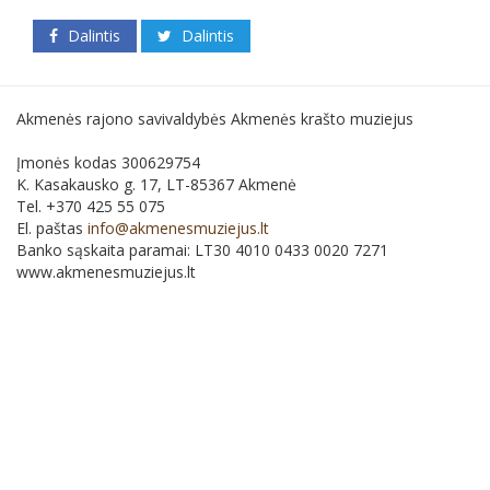
Dalintis
Dalintis
Akmenės rajono savivaldybės Akmenės krašto muziejus
Įmonės kodas 300629754
K. Kasakausko g. 17, LT-85367 Akmenė
Tel. +370 425 55 075
El. paštas
info@akmenesmuziejus.lt
Banko sąskaita paramai: LT30 4010 0433 0020 7271
www.akmenesmuziejus.lt