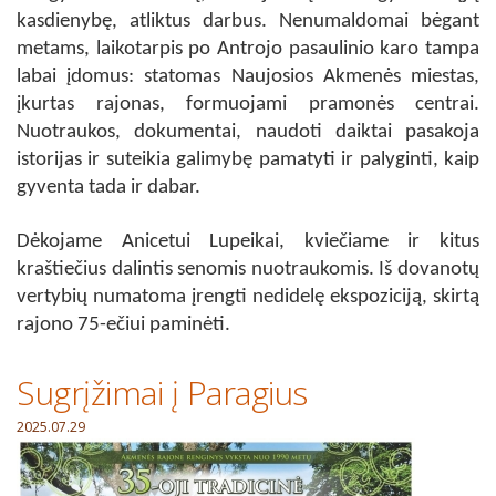
kasdienybę, atliktus darbus. Nenumaldomai bėgant
metams, laikotarpis po Antrojo pasaulinio karo tampa
labai įdomus: statomas Naujosios Akmenės miestas,
įkurtas rajonas, formuojami pramonės centrai.
Nuotraukos, dokumentai, naudoti daiktai pasakoja
istorijas ir suteikia galimybę pamatyti ir palyginti, kaip
gyventa tada ir dabar.
Dėkojame Anicetui Lupeikai, kviečiame ir kitus
kraštiečius dalintis senomis nuotraukomis. Iš dovanotų
vertybių numatoma įrengti nedidelę ekspoziciją, skirtą
rajono 75-ečiui paminėti.
Sugrįžimai į Paragius
2025.07.29