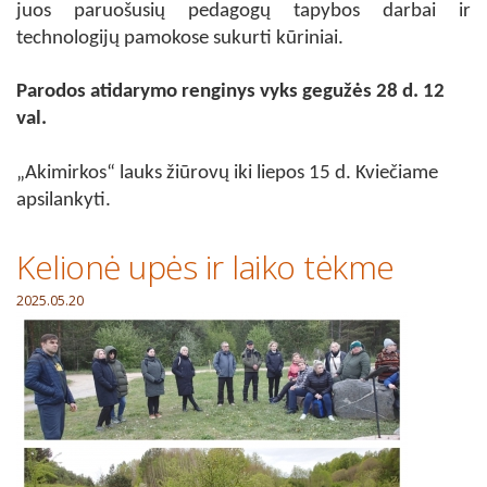
juos paruošusių pedagogų tapybos darbai ir
technologijų pamokose sukurti kūriniai.
Parodos atidarymo renginys vyks gegužės 28 d. 12
val.
„Akimirkos“ lauks žiūrovų iki liepos 15 d. Kviečiame
apsilankyti.
Kelionė upės ir laiko tėkme
2025.05.20