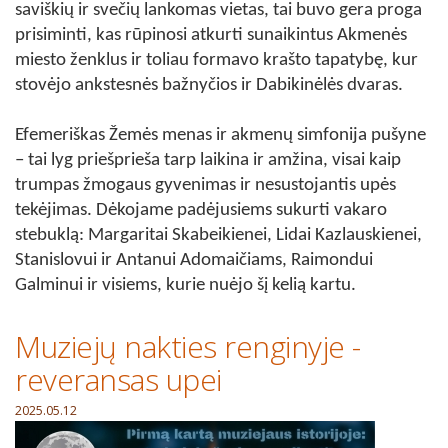
saviškių ir svečių lankomas vietas, tai buvo gera proga
prisiminti, kas rūpinosi atkurti sunaikintus Akmenės
miesto ženklus ir toliau formavo krašto tapatybę, kur
stovėjo ankstesnės bažnyčios ir Dabikinėlės dvaras.
Efemeriškas Žemės menas ir akmenų simfonija pušyne
– tai lyg priešprieša tarp laikina ir amžina, visai kaip
trumpas žmogaus gyvenimas ir nesustojantis upės
tekėjimas. Dėkojame padėjusiems sukurti vakaro
stebuklą: Margaritai Skabeikienei, Lidai Kazlauskienei,
Stanislovui ir Antanui Adomaičiams, Raimondui
Galminui ir visiems, kurie nuėjo šį kelią kartu.
Muziejų nakties renginyje -
reveransas upei
2025.05.12