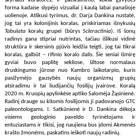
skyriaus kuratorės, ir patikslinimo, kokia gyvybės
forma kadaise slypėjo vizualiai į kaulą labai panašioje
uolienoje. Atlikusi tyrimus, dr. Darja Dankina nustatė,
jog tai yra kolonijinis koralas, priskiriamas išnykusių
Tabulata
koralų grupei (būrys
Scleractinia
).
Iš šonų
radinys gana stipriai nutrintas, tačiau išlikusi vidinė
struktūra ir skersinis pjūvis leidžia teigti, jog tai tikrai
koralas, galbūt
–
rifinio koralo dalis.
Šie seniai išmirę
gyviai buvo paplitę sekliose, šiltose normalaus
druskingumo jūrose nuo Kambro laikotarpio, kuris
pasižymėjo gausybės naujų organizmų grupių
atsiradimu ir tai liudijančių fosilijų įvairove.
Koralą
2020 m. Kruopių apylinkėse aptiko Salomėja Žąsinienė.
Radinį drauge su kitomis fosilijomis ji padovanojo GTC
paleontologams. I. Satkūnienė ir D. Dankina dėkoja
visiems geologinio paveldo tyrinėtojams ir
entuziastams ir tikisi, jog naujiena bus įdomi Akmenės
krašto žmonėms, paskatins ieškoti naujų radinių.