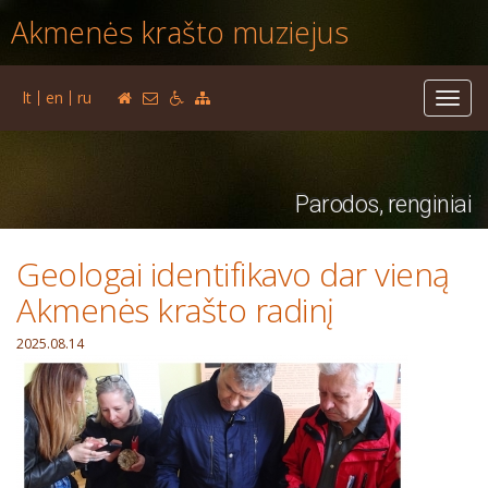
Akmenės krašto muziejus
lt
en
ru
Toggl
navig
Parodos, renginiai
Geologai identifikavo dar vieną
Akmenės krašto radinį
2025.08.14