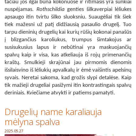
tačiau jos ilgai būna kokonuose ir ritimasis yra sunkiai
nuspėjamas.
Rothschildia
genties šilkaverpiai lėliukes
apsaugo itin tvirtu šilko sluoksniu. Suaugėliai tik šiek
tiek mažesni už patį didžiausią pasaulio drugelį. Tuo
tarpu dieninių drugelių kai kurių rūšių kokonai panašūs
į blizgančius karoliukus, trumpus šimtakojus ar
susisukusius lapus ir nebūtinai yra maskuojančių
spalvų kaip ir visa, kas atkeliauja iš rojų primenančių
kraštų. Smulkieji skrajūnai jau pirmomis dienomis
išsilaisvino iš lėliukių apvalkalų ir ėmė vaišintis apelsinų
syvais. Neretai sakoma, kad grožis slypi detalėse. Kaip
tik mažieji drugeliai pasižymi itin kontrastingais spalvų
deriniais. Kviečiame atvykti ir patiems pamatyti.
Drugelių name karaliauja
mėlyna spalva
2025.05.27