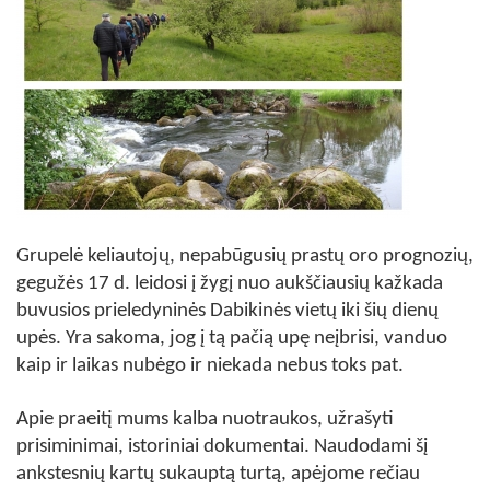
Grupelė keliautojų, nepabūgusių prastų oro prognozių,
gegužės 17 d. leidosi į žygį nuo aukščiausių kažkada
buvusios prieledyninės Dabikinės vietų iki šių dienų
upės. Yra sakoma, jog į tą pačią upę neįbrisi, vanduo
kaip ir laikas nubėgo ir niekada nebus toks pat.
Apie praeitį mums kalba nuotraukos, užrašyti
prisiminimai, istoriniai dokumentai. Naudodami šį
ankstesnių kartų sukauptą turtą, apėjome rečiau