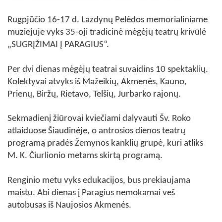
Rugpjūčio 16-17 d. Lazdynų Pelėdos memorialiniame
muziejuje vyks 35-oji tradicinė mėgėjų teatrų krivūlė
„SUGRĮŽIMAI Į PARAGIUS“.
Per dvi dienas mėgėjų teatrai suvaidins 10 spektaklių.
Kolektyvai atvyks iš Mažeikių, Akmenės, Kauno,
Prienų, Biržų, Rietavo, Telšių, Jurbarko rajonų.
Sekmadienį žiūrovai kviečiami dalyvauti Šv. Roko
atlaiduose Šiaudinėje, o antrosios dienos teatrų
programą pradės Žemynos kanklių grupė, kuri atliks
M. K. Čiurlionio metams skirtą programą.
Renginio metu vyks edukacijos, bus prekiaujama
maistu. Abi dienas į Paragius nemokamai veš
autobusas iš Naujosios Akmenės.