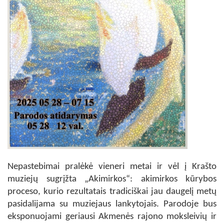
Nepastebimai pralėkė vieneri metai ir vėl į Krašto
muziejų sugrįžta „Akimirkos“: akimirkos kūrybos
proceso, kurio rezultatais tradiciškai jau daugelį metų
pasidalijama su muziejaus lankytojais. Parodoje bus
eksponuojami geriausi Akmenės rajono moksleivių ir