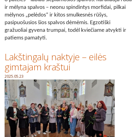
ir mėlyna spalvos – neonu spindintys morfidai, pilkai
mėlynos „pelėdos“ ir kitos smulkesnės rūšys,
pasipuošusios šios spalvos dėmėmis. Egzotiški
gražuoliai gyvena trumpai, todėl kviečiame atvykti ir
patiems pamatyti.
Lakštingalų naktyje – eilės
gimtajam kraštui
2025.05.23