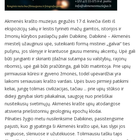
Akmenės krašto muziejus gegužės 17 d. kviečia išeiti iš
ekspozicijų salių ir leistis tyrinėti mažų gamtos, istorijos ir
žmonių kūrybos paslapčių palei Dabikinę. Dabikinė – Akmenės
miestelį užauginusi upė, suteikianti formą mistinei „galvai“ ties
pušynu, jos slėnyje ir krantuose gausu meninių akcentų. Upė gali
būti jungianti ir skirianti (dažnai sutampa su valstybių, rajonų
ribomis), upė gali būti pražūtinga, gali būti maitintoja. Prie upių
pirmiausiai kūrėsi ir gyveno žmonės, todėl upėvardžiai yra
laikomi seniausiais krašto vardais. Upės buvo pirmieji patikimi
keliai, jungę tolimas civilizacijas, tačiau ... prie upių stūkso ir
didieji gynybai skirti piliakalniai, saugoję nuo priešiškai
nusiteikusių svetimųjų. Akmenės krašte upių atodangose
atsiveria priešistorinių geologinių epochų klodai.
Pilnaties žygio metu nusilenksime Dabikinei, pasistengsime
pajusti, kuo gi ypatinga ši Akmenės krašto upė, kas slypi jos
vingiuose, slėniuose ir užutėkiuose. Tolimiausiu tašku taps