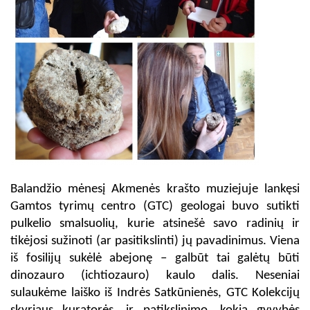
Balandžio mėnesį Akmenės krašto muziejuje lankęsi
Gamtos tyrimų centro (GTC) geologai buvo sutikti
pulkelio smalsuolių, kurie atsinešė savo radinių ir
tikėjosi sužinoti (ar pasitikslinti) jų pavadinimus. Viena
iš fosilijų sukėlė abejonę – galbūt tai galėtų būti
dinozauro (ichtiozauro) kaulo dalis. Neseniai
sulaukėme laiško iš Indrės Satkūnienės, GTC Kolekcijų