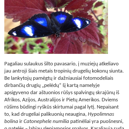
Pagaliau sulaukus šilto pavasario, į muziejų atkeliavo
jau antroji šiais metais tropinių drugelių kokonų siunta.
Be lankytojų pamėgtų ir dažniausiai fotomodeliais
dirbančių drugių „pelėdų“ šį kartą namelyje
apsigyveno dar aštuonios rūšys spalvingų skrajūnų iš
Afrikos, Azijos, Australijos ir Pietų Amerikos. Dviems
rūšims būdingi ryškūs skirtumai pagal lytį. Nepaisant
to, kad drugeliai palikuonių neaugina,
Hypolimnas
bolina
ir
Catonephele numilia
patinėliai yra puošnesni,
o patelės – labiau slepiamosios spalvos. Karaliauja ruda