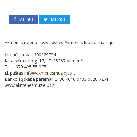
Dalintis
Dalintis
Akmenės rajono savivaldybės Akmenės krašto muziejus
Įmonės kodas 300629754
K. Kasakausko g. 17, LT-85367 Akmenė
Tel. +370 425 55 075
El. paštas
info@akmenesmuziejus.lt
Banko sąskaita paramai: LT30 4010 0433 0020 7271
www.akmenesmuziejus.lt