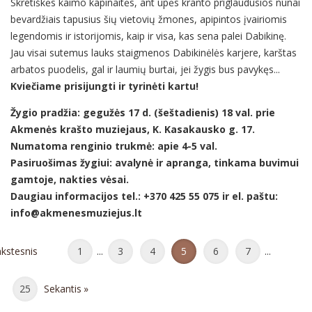
Skretiškės kaimo kapinaitės, ant upės kranto priglaudusios nūnai
bevardžiais tapusius šių vietovių žmones, apipintos įvairiomis
legendomis ir istorijomis, kaip ir visa, kas sena palei Dabikinę.
Jau visai sutemus lauks staigmenos Dabikinėlės karjere, karštas
arbatos puodelis, gal ir laumių burtai, jei žygis bus pavykęs...
Kviečiame prisijungti ir tyrinėti kartu!
Žygio pradžia: gegužės 17 d. (šeštadienis) 18 val. prie
Akmenės krašto muziejaus, K. Kasakausko g. 17.
Numatoma renginio trukmė: apie 4-5 val.
Pasiruošimas žygiui: avalynė ir apranga, tinkama buvimui
gamtoje, nakties vėsai.
Daugiau informacijos tel.: +370 425 55 075 ir el. paštu:
info@akmenesmuziejus.lt
kstesnis
1
...
3
4
5
6
7
...
25
Sekantis