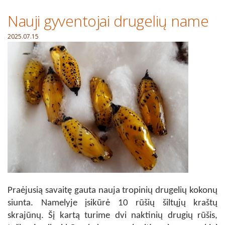
Nauji gyventojai drugelių name
2025.07.15
Praėjusią savaitę gauta nauja tropinių drugelių kokonų
siunta. Namelyje įsikūrė 10 rūšių šiltųjų kraštų
skrajūnų. Šį kartą turime dvi naktinių drugių rūšis,