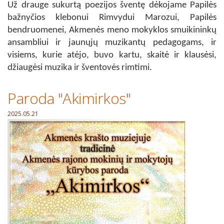
Už drauge sukurtą poezijos šventę dėkojame Papilės
bažnyčios klebonui Rimvydui Marozui, Papilės
bendruomenei, Akmenės meno mokyklos smuikininkų
ansambliui ir jaunųjų muzikantų pedagogams, ir
visiems, kurie atėjo, buvo kartu, skaitė ir klausėsi,
džiaugėsi muzika ir šventovės rimtimi.
Paroda "Akimirkos"
2025.05.21