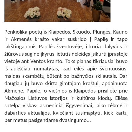
Penkiolika poetų iš Klaipėdos, Skuodo, Plungės, Kauno
ir Akmenės krašto vakar suskrido į Papilę ir tapo
lakštingalomis Papilės šventovėje, į kurią dalyvius ir
žiūrovus suginė įkyrus lietutis neleidęs įsikurti įprastoje
vietoje ant Ventos kranto. Toks planas tikriausiai buvo
iš aukščiau numatytas, kad eilės apie šventuosius,
maldas skambėtų būtent po bažnyčios skliautais. Dar
daugiau jų buvo skirta gimtajam kraštui, apdainuota
Akmenė, Papilė, o viešnios iš Klaipėdos prisilietė prie
Mažosios Lietuvos istorijos ir kultūros klodų. Eilėse
sutelpa viskas: asmeniniai išgyvenimai, laiko tėkmė ir
dabarties aktualijos, kviečiant susimąstyti, kiek kartų
per metus pasigendame dvasingumo...