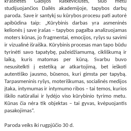
kraštietės Gabijos Ratkevičiūtės, šiuo metu
studijuojančios Dailės akademijoje, tapybos darbų
paroda. Save ir santykį su kūrybos procesu pati autorė
apibūdina taip: „Kūrybinis darbas yra asmeninės
kelionės į save įrašas – tapybos pagalba analizuojamas
moters kūnas, jo fragmentai, emocijos, ryšys su savimi
ir vizualinė išraiška. Kūrybinis procesas man tapo būdu
tyrinėti savo tapatybę, pažeidžiamumą, cikliškumą ir
laiką, kuris matomas per kūną. Svarbu buvo
nesusitelkti į estetiką ar atkartojimą, bet ieškoti
autentiško jausmo, būsenos, kuri gimsta per tapybą.
Tarpasmeninis ryšys, moteriškumas, socialinės medijos
įtaka, intymumas ir intymumo ribos – tai temos, kurios
iškilo natūraliai ir lydėjo viso kūrybinio tyrimo metu.
Kūnas čia nėra tik objektas – tai gyvas, kvėpuojantis
pasakojimas“.
Paroda veiks iki rugpjūčio 30 d.